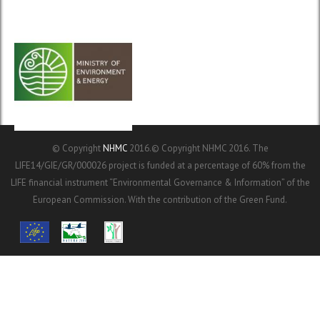
© Copyright
NHMC
2016.© Copyright NHMC 2016. The
LIFE14/GIE/GR/000026 project is funded at a percentage of 60% from the
LIFE financial instrument “Environmental Governance & Information” of the
European Commission. With the contribution of the Green Fund.