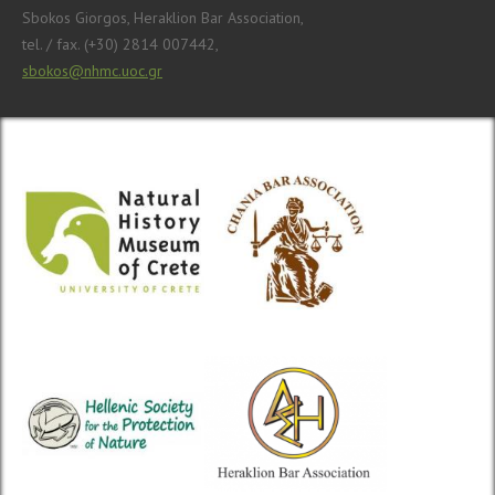
Sbokos Giorgos, Heraklion Bar Association,
tel. / fax. (+30) 2814 007442,
sbokos@nhmc.uoc.gr