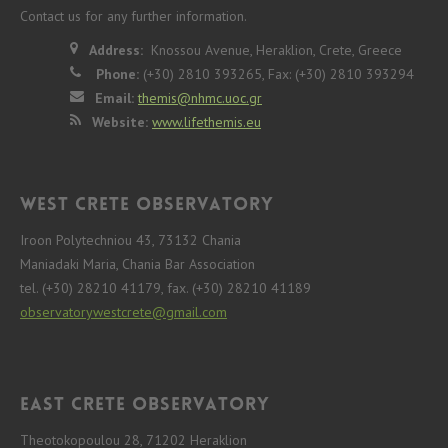
Contact us for any further information.
Address:
Knossou Avenue, Heraklion, Crete, Greece
Phone:
(+30) 2810 393265, Fax: (+30) 2810 393294
Email:
themis@nhmc.uoc.gr
Website:
www.lifethemis.eu
West Crete Observatory
Iroon Polytechniou 43, 73132 Chania
Maniadaki Maria, Chania Bar Association
tel. (+30) 28210 41179, fax. (+30) 28210 41189
observatorywestcrete@gmail.com
East Crete Observatory
Theotokopoulou 28, 71202 Heraklion