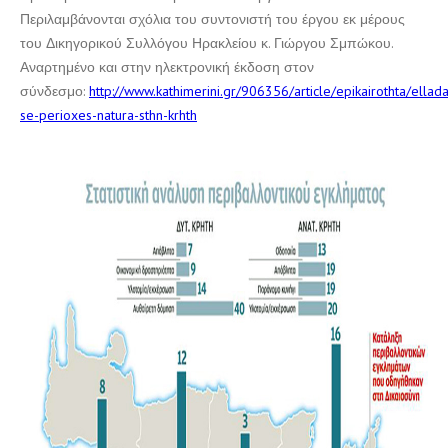
Περιλαμβάνονται σχόλια του συντονιστή του έργου εκ μέρους
του Δικηγορικού Συλλόγου Ηρακλείου κ. Γιώργου Σμπώκου.
Αναρτημένο και στην ηλεκτρονική έκδοση στον
σύνδεσμο:
http://www.kathimerini.gr/906356/article/epikairothta/ellad
se-perioxes-natura-sthn-krhth