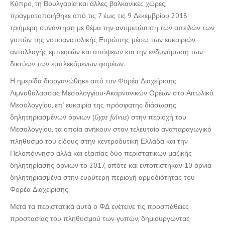
Κύπρο, τη Βουλγαρία και άλλες βαλκανικές χώρες,
πραγματοποιήθηκε από τις 7 έως τις 9 Δεκεμβρίου 2018
τριήμερη συνάντηση με θέμα την αντιμετώπιση των απειλών των
γυπών της νοτιοανατολικής Ευρώπης μέσω των ευκαιριών
ανταλλαγής εμπειριών και απόψεων και την ενδυνάμωση των
δικτύων των εμπλεκόμενων φορέων.
Η ημερίδα διοργανώθηκε από τον Φορέα Διαχείρισης
Λιμνοθάλασσας Μεσολογγίου-Ακαρνανικών Ορέων στο Αιτωλικό
Μεσολογγίου, επ’ ευκαιρία της πρόσφατης διάσωσης
δηλητηριασμένων όρνιων (
Gyps
fulvus
) στην περιοχή του
Μεσολογγίου, τα οποία ανήκουν στον τελευταίο αναπαραγωγικό
πληθυσμό του είδους στην κεντροδυτική Ελλάδα και την
Πελοπόννησο αλλά και εξαιτίας δύο περιστατικών μαζικής
δηλητηρίασης όρνιων το 2017, οπότε και εντοπίστηκαν 10 όρνια
δηλητηριασμένα στην ευρύτερη περιοχή αρμοδιότητας του
Φορέα Διαχείρισης.
Μετά τα περιστατικά αυτά ο ΦΔ ενέτεινε τις προσπάθειες
προστασίας του πληθυσμού των γυπών, δημιουργώντας