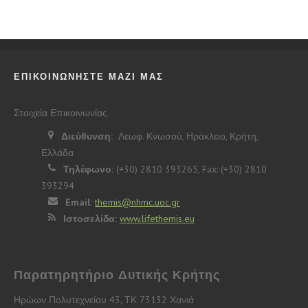
ΕΠΙΚΟΙΝΩΝΗΣΤΕ ΜΑΖΙ ΜΑΣ
Στοιχεία Επικοινωνίας
Διεύθυνση:
Λεωφ. Κνωσού, Ηράκλειο, Κρήτη,
Ελλάδα
Τηλέφωνο:
(+30) 2810 393265, Fax: (+30) 2810
393294
Email:
themis@nhmc.uoc.gr
Ιστοσελίδα:
www.lifethemis.eu
Παρατηρητήριο Δυτικής Κρήτης
Ηρώων Πολυτεχνείου 43, ΤΚ 73132 Χανιά