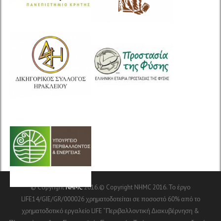
© Copyright
NHMC
2016.© Copyright NHMC 2016. Το έργο
LIFE14/GIE/GR/000026 χρηματοδοτείται σε ποσοστό 60% από το
χρηματοδοτικό εργαλείο LIFE “Περιβαλλοντική Διακυβέρνηση &