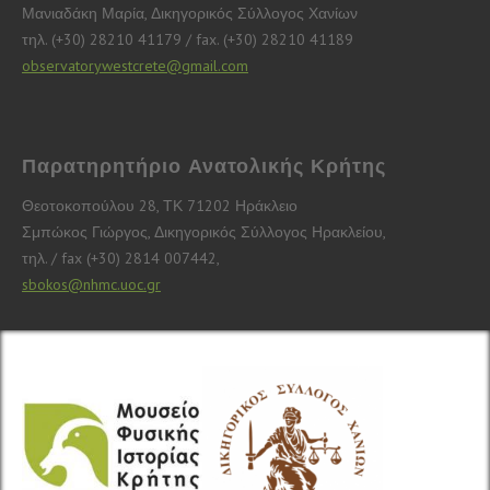
Μανιαδάκη Μαρία, Δικηγορικός Σύλλογος Χανίων
τηλ. (+30) 28210 41179 / fax. (+30) 28210 41189
observatorywestcrete@gmail.com
Παρατηρητήριο Ανατολικής Κρήτης
Θεοτοκοπούλου 28, ΤΚ 71202 Ηράκλειο
Σμπώκος Γιώργος, Δικηγορικός Σύλλογος Ηρακλείου,
τηλ. / fax (+30) 2814 007442,
sbokos@nhmc.uoc.gr