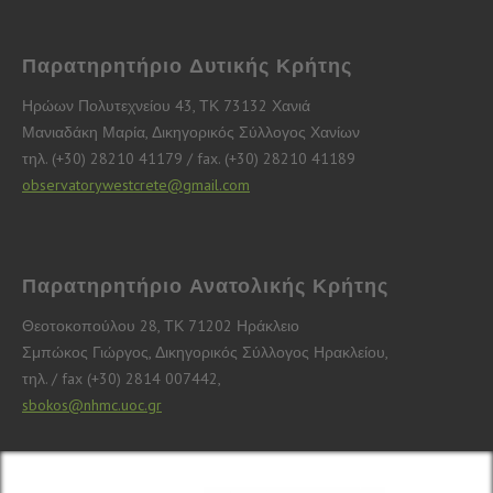
Παρατηρητήριο Δυτικής Κρήτης
Ηρώων Πολυτεχνείου 43, ΤΚ 73132 Χανιά
Μανιαδάκη Μαρία, Δικηγορικός Σύλλογος Χανίων
τηλ. (+30) 28210 41179 / fax. (+30) 28210 41189
observatorywestcrete@gmail.com
Παρατηρητήριο Ανατολικής Κρήτης
Θεοτοκοπούλου 28, ΤΚ 71202 Ηράκλειο
Σμπώκος Γιώργος, Δικηγορικός Σύλλογος Ηρακλείου,
τηλ. / fax (+30) 2814 007442,
sbokos@nhmc.uoc.gr