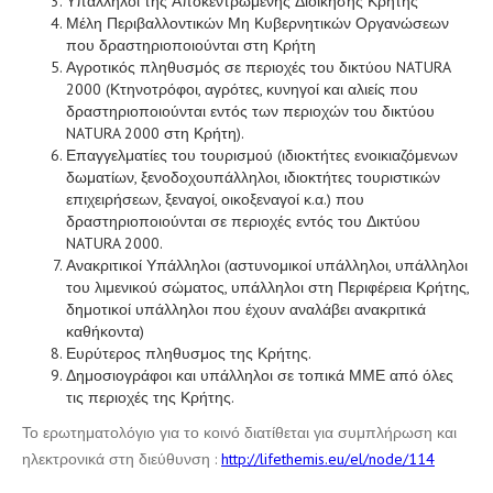
Υπάλληλοι της Αποκεντρωμένης Διοίκησης Κρήτης
Μέλη Περιβαλλοντικών Μη Κυβερνητικών Οργανώσεων
που δραστηριοποιούνται στη Κρήτη
Αγροτικός πληθυσμός σε περιοχές του δικτύου NATURA
2000 (Κτηνοτρόφοι, αγρότες, κυνηγοί και αλιείς που
δραστηριοποιούνται εντός των περιοχών του δικτύου
NATURA 2000 στη Κρήτη).
Επαγγελματίες του τουρισμού (ιδιοκτήτες ενοικιαζόμενων
δωματίων, ξενοδοχουπάλληλοι, ιδιοκτήτες τουριστικών
επιχειρήσεων, ξεναγοί, οικοξεναγοί κ.α.) που
δραστηριοποιούνται σε περιοχές εντός του Δικτύου
NATURA 2000.
Ανακριτικοί Υπάλληλοι (αστυνομικοί υπάλληλοι, υπάλληλοι
του λιμενικού σώματος, υπάλληλοι στη Περιφέρεια Κρήτης,
δημοτικοί υπάλληλοι που έχουν αναλάβει ανακριτικά
καθήκοντα)
Ευρύτερος πληθυσμος της Κρήτης.
Δημοσιογράφοι και υπάλληλοι σε τοπικά ΜΜΕ από όλες
τις περιοχές της Κρήτης.
Το ερωτηματολόγιο για το κοινό διατίθεται για συμπλήρωση και
ηλεκτρονικά στη διεύθυνση :
http://lifethemis.eu/el/node/114