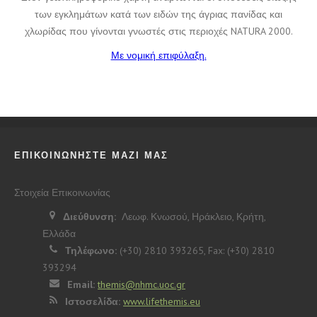
των εγκλημάτων κατά των ειδών της άγριας πανίδας και
χλωρίδας που γίνονται γνωστές στις περιοχές NATURA 2000.
Με νομική επιφύλαξη.
ΕΠΙΚΟΙΝΩΝΗΣΤΕ ΜΑΖΙ ΜΑΣ
Στοιχεία Επικοινωνίας
Διεύθυνση:
Λεωφ. Κνωσού, Ηράκλειο, Κρήτη,
Ελλάδα
Τηλέφωνο:
(+30) 2810 393265, Fax: (+30) 2810
393294
Email:
themis@nhmc.uoc.gr
Ιστοσελίδα:
www.lifethemis.eu