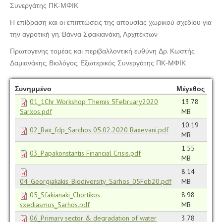
Συνεργάτης ΠΚ-ΜΦΙΚ
Η επίδραση και οι επιπτώσεις της απουσίας χωρικού σχεδίου για
την αγροτική γη. Βάννα Σφακιανάκη, Αρχιτέκτων
Πρωτογενης τομέας και περιβαλλοντική ευθύνη Δρ. Κωστής
Δαμιανάκης, Βιολόγος, Εξωτερικός Συνεργάτης ΠΚ-ΜΦΙΚ
Συνημμένο
Μέγεθος
01_1Chr Workshop Themis 5February2020
13.78
Sarxos.pdf
MB
10.19
02_Bax_fdp_Sarchos 05.02.2020 Baxevani.pdf
MB
1.55
03_Papakonstantis Financial Crisis.pdf
MB
8.14
04_Georgiakakis_Biodiversity_Sarhos_05Feb20.pdf
MB
05_Sfakianaki_Chortikos
8.98
sxediasmos_Sarhos.pdf
MB
06_Primary sector & degradation of water
3.78