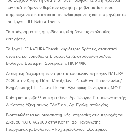
του Σάρχου. Από τη συζήτηση αυτή, διαφάνηκε ότι η προβολή
των συζητούμενων θεμάτων έχει ήδη προβληματίσει τους
συμμετέχοντες και άπτεται του ενδιαφέροντος και του μηνύματος
του έργου LIFE Natura Themis.
Το πρόγραμμα της ημερίδας περιλάμβανε τις ακόλουθες
εισηγήσεις:
Το έργο LIFE NATURA Themis: κυριότερες δράσεις, στατιστικά
στοιχεία και νομοθεσία. Σταυρούλα Χριστοδουλοπούλου,
Βιολόγος, Εξωτερική Συνεργάτης ΠΚ-ΜΦΙΚ.
Διοικητική διαχείριση των προστατευόμενων περιοχών NATURA
2000 στην Κρήτη. Πόπη Μπαξεβάνη, Υπεύθυνη Επικοινωνίας/
Ενημέρωσης LIFE Natura Themis, Εξωτερική Συνεργάτης ΜΦΙΚ
Κρίση και περιβαλλοντική ευθύνη. Δρ. Γιώργος Παπακωνσταντής,
Ανώτατος Αξιωματικός ΕΛΑΣ ε.α., Δρ. Εγκληματολογίας
Βιοποικιλότητα και οικοσυστημικές υπηρεσίες στις περιοχές του
Δικτύου NATURA 2000 στην Κρήτη. Δρ. Παναγιώτης
Γεωργιακάκης, Βιολόγος –Νυχτεριδολόγος, Εξωτερικός