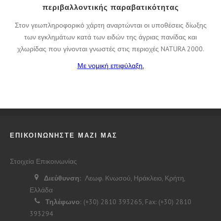
περιβαλλοντικής παραβατικότητας
Στον γεωπληροφορικό χάρτη αναρτώνται οι υποθέσεις δίωξης
των εγκλημάτων κατά των ειδών της άγριας πανίδας και
χλωρίδας που γίνονται γνωστές στις περιοχές NATURA 2000.
Με νομική επιφύλαξη.
ΕΠΙΚΟΙΝΩΝΗΣΤΕ ΜΑΖΙ ΜΑΣ
Στοιχεία Επικοινωνίας
Διεύθυνση:
Λεωφ. Κνωσού, Ηράκλειο, Κρήτη,
Ελλάδα
Τηλέφωνο:
(+30) 2810 393265, Fax: (+30) 2810
393294