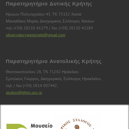
Παρατηρητήριο Δυτικής Κρήτης
Ηρώων Πολυτεχνείου 43, ΤΚ 73132 Χανιά
Μανιαδάκη Μαρία, Δικηγορικός Σύλλογος Χανίων
τηλ. (+30) 28210 41179 / fax. (+30) 28210 41189
observatorywestcrete@gmail.com
Παρατηρητήριο Ανατολικής Κρήτης
Θεοτοκοπούλου 28, ΤΚ 71202 Ηράκλειο
Σμπώκος Γιώργος, Δικηγορικός Σύλλογος Ηρακλείου,
τηλ. / fax (+30) 2814 007442,
sbokos@nhmc.uoc.gr