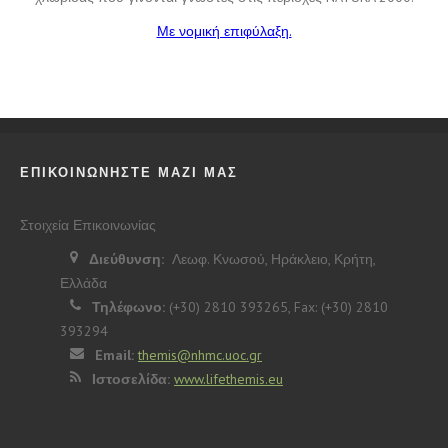
Με νομική επιφύλαξη.
ΕΠΙΚΟΙΝΩΝΗΣΤΕ ΜΑΖΙ ΜΑΣ
Στοιχεία Επικοινωνίας
Διεύθυνση:
Λεωφ. Κνωσού, Ηράκλειο, Κρήτη,
Ελλάδα
Τηλέφωνο:
(+30) 2810 393265, Fax: (+30) 2810
393294
Email:
themis@nhmc.uoc.gr
Ιστοσελίδα:
www.lifethemis.eu