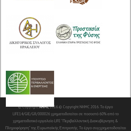
© Copyright
NHMC
2016.© Copyright NHMC 2016. Το έργο
LIFE14/GIE/GR/000026 χρηματοδοτείται σε ποσοστό 60% από το
χρηματοδοτικό εργαλείο LIFE “Περιβαλλοντική Διακυβέρνηση &
Πληροφόρηση” της Ευρωπαϊκής Επιτροπής. Το έργο συγχρηματοδοτείται