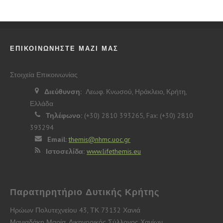
ΕΠΙΚΟΙΝΩΝΗΣΤΕ ΜΑΖΙ ΜΑΣ
Στοιχεία Επικοινωνίας
Διεύθυνση:
Λεωφ. Κνωσού, Ηράκλειο, Κρήτη,
Ελλάδα
Τηλέφωνο:
(+30) 2810 393265, Fax: (+30) 2810
393294
Email:
themis@nhmc.uoc.gr
Ιστοσελίδα:
www.lifethemis.eu
Παρατηρητήριο Δυτικής Κρήτης
Ηρώων Πολυτεχνείου 43, ΤΚ 73132 Χανιά
Μανιαδάκη Μαρία, Δικηγορικός Σύλλογος Χανίων