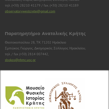
τηλ. (+30) 28210 41179 / fax. (+30) 28210 41189
observatorywestcrete@gmail.com
Παρατηρητήριο Ανατολικής Κρήτης
Θεοτοκοπούλου 28, ΤΚ 71202 Ηράκλειο
Σμπώκος Γιώργος, Δικηγορικός Σύλλογος Ηρακλείου,
τηλ. / fax (+30) 2814 007442,
sbokos@nhmc.uoc.gr