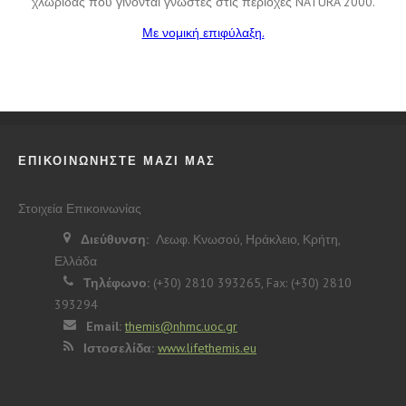
χλωρίδας που γίνονται γνωστές στις περιοχές NATURA 2000.
Με νομική επιφύλαξη.
ΕΠΙΚΟΙΝΩΝΗΣΤΕ ΜΑΖΙ ΜΑΣ
Στοιχεία Επικοινωνίας
Διεύθυνση:
Λεωφ. Κνωσού, Ηράκλειο, Κρήτη,
Ελλάδα
Τηλέφωνο:
(+30) 2810 393265, Fax: (+30) 2810
393294
Email:
themis@nhmc.uoc.gr
Ιστοσελίδα:
www.lifethemis.eu