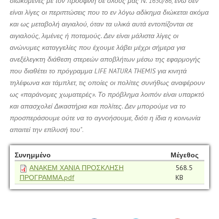
διωκόμενες με τον προσφιλή σε όλους μας Ν. 1650/86, ενώ δεν
είναι λίγες οι περιπτώσεις που το εν λόγω αδίκημα διώκεται ακόμα
και ως μεταβολή αιγιαλού, όταν τα υλικά αυτά εντοπίζονται σε
αιγιαλούς, λιμένες ή ποταμούς. Δεν είναι μάλιστα λίγες οι
ανώνυμες καταγγελίες που έχουμε λάβει μέχρι σήμερα για
ανεξέλεγκτη διάθεση στερεών αποβλήτων μέσω της εφαρμογής
που διαθέτει το πρόγραμμα LIFE NATURA THEMIS για κινητά
τηλέφωνα και τάμπλετ, τις οποίες οι πολίτες συνήθως αναφέρουν
ως «παράνομες χωματερές». Το πρόβλημα λοιπόν είναι υπαρκτό
και απασχολεί Δικαστήρια και πολίτες. Δεν μπορούμε να το
προσπεράσουμε ούτε να το αγνοήσουμε, διότι η ίδια η κοινωνία
απαιτεί την επίλυσή του"
.
Συνημμένο
Μέγεθος
ΑΝΑΚΕΜ ΧΑΝΙΑ ΠΡΟΣΚΛΗΣΗ
568.5
ΠΡΟΓΡΑΜΜΑ.pdf
KB