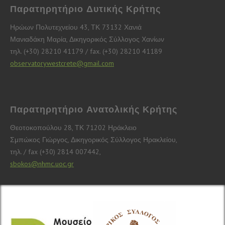
Παρατηρητήριο Δυτικής Κρήτης
Ηρώων Πολυτεχνείου 43, ΤΚ 73132 Χανιά
Μανιαδάκη Μαρία, Δικηγορικός Σύλλογος Χανίων
τηλ. (+30) 28210 41179 / fax. (+30) 28210 41189
observatorywestcrete@gmail.com
Παρατηρητήριο Ανατολικής Κρήτης
Θεοτοκοπούλου 28, ΤΚ 71202 Ηράκλειο
Σμπώκος Γιώργος, Δικηγορικός Σύλλογος Ηρακλείου,
τηλ. / fax (+30) 2814 007442,
sbokos@nhmc.uoc.gr