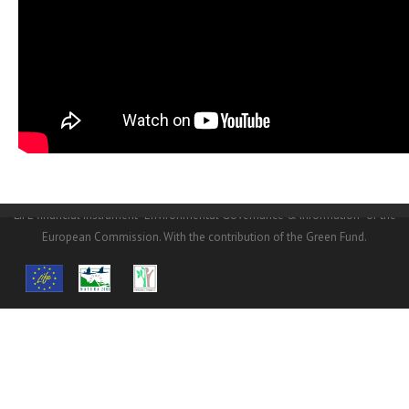
© Copyright
NHMC
2016.© Copyright NHMC 2016. The
LIFE14/GIE/GR/000026 project is funded at a percentage of 60% from the
LIFE financial instrument “Environmental Governance & Information” of the
European Commission. With the contribution of the Green Fund.