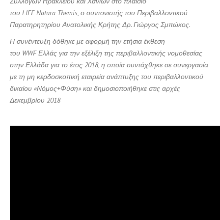
Συλλόγων Ηρακλείου και Χανίων στο πλαίσιο
του
LIFE
Natura
Themis, ο συντονιστής του Περιβαλλοντικού
Παρατηρητηρίου Ανατολικής Κρήτης Δρ. Γιώργος Σμπώκος.
Η συνέντευξη δόθηκε με αφορμή την ετήσια έκθεση
του
WWF Ελλάς για την εξέλιξη της περιβαλλοντικής νομοθεσίας
στην Ελλάδα για το έτος 2018, η οποία συντάχθηκε σε συνεργασία
με τη μη κερδοσκοπική εταιρεία ανάπτυξης του περιβαλλοντικού
δικαίου «Νόμος+Φύση» και δημοσιοποιήθηκε στις αρχές
Δεκεμβρίου 2018